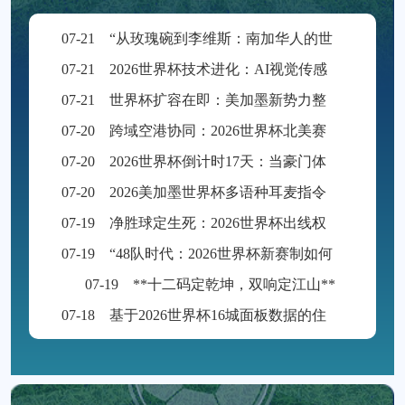
07-21
“从玫瑰碗到李维斯：南加华人的世界杯迁徙路”
07-21
2026世界杯技术进化：AI视觉传感边裁定义越位判罚新标准
07-21
世界杯扩容在即：美加墨新势力整装待发
07-20
跨域空港协同：2026世界杯北美赛区交通网络融合与运行效能优化路径
07-20
2026世界杯倒计时17天：当豪门体能逼近红线，国家队冲刺进入生死时速
07-20
2026美加墨世界杯多语种耳麦指令传输精准度与语音保真度技术评估
07-19
净胜球定生死：2026世界杯出线权的终极砝码
07-19
“48队时代：2026世界杯新赛制如何重塑全球足球格局”
07-19
**十二码定乾坤，双响定江山**
07-18
基于2026世界杯16城面板数据的住宿价格波动机制与趋势预测建模研究