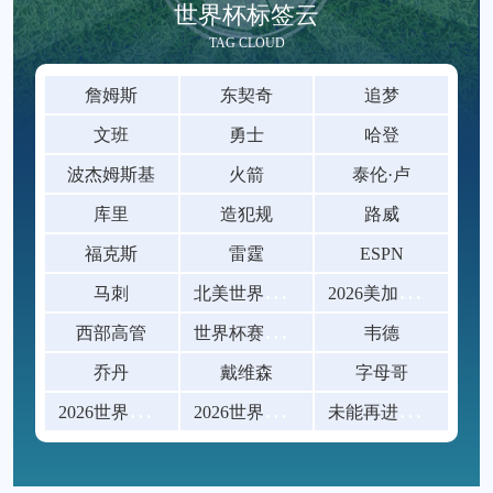
世界杯标签云
TAG CLOUD
詹姆斯
东契奇
追梦
文班
勇士
哈登
波杰姆斯基
火箭
泰伦·卢
库里
造犯规
路威
福克斯
雷霆
ESPN
北
美世界杯门线技术在不同草皮颜色下的识别
2
026美加墨世界杯各阶段票价对比
马刺
世
界杯赛后球迷放生黄鳝钻裤腿
西部高管
韦德
乔丹
戴维森
字母哥
2
026世界杯足球内容创作者迎来爆发
2
026世界杯克罗地亚顽强拼搏
未
能再进一步世界杯