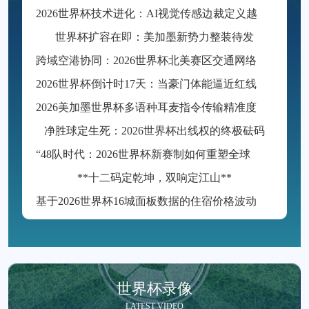
2
026世界杯技术进化：AI视觉传感边裁定义越位判罚新标准
世界杯扩容在即：美加墨新势力整装待发
跨
域空港协同：2026世界杯北美赛区交通网络融合与运行效能优化路径
2
026世界杯倒计时17天：当豪门体能逼近红线，国家队冲刺进入生死时速
2
026美加墨世界杯多语种耳麦指令传输精准度与语音保真度技术评估
净胜球定生死：2026世界杯出线权的终极砝码
“
48队时代：2026世界杯新赛制如何重塑全球足球格局”
**十二码定乾坤，双响定江山**
基
于2026世界杯16城面板数据的住宿价格波动机制与趋势预测建模研究
世界杯录像
LATEST VIDEO